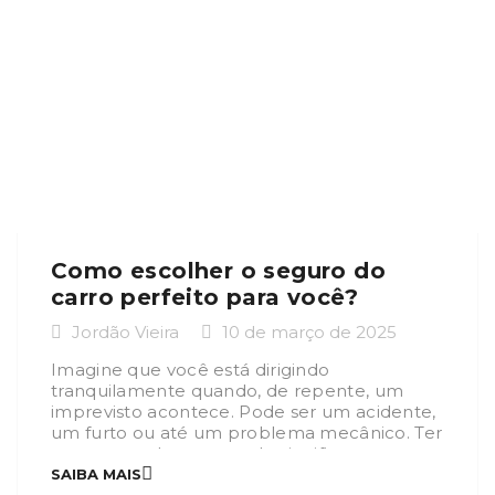
Como escolher o seguro do
carro perfeito para você?
Jordão Vieira
10 de março de 2025
Imagine que você está dirigindo
tranquilamente quando, de repente, um
imprevisto acontece. Pode ser um acidente,
um furto ou até um problema mecânico. Ter
um seguro de carro pode significar a
diferença entre um grande prejuízo e uma
SAIBA MAIS