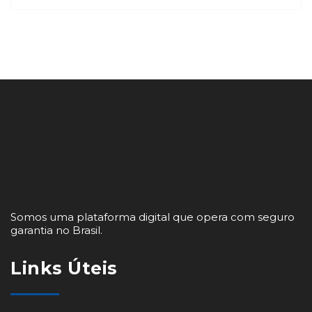
solução rápida e eficiente. Mas como
escolher o seguro ideal para você? Com
tantas opções no mercado, […]
Somos uma plataforma digital que opera com seguro
garantia no Brasil.
Links Úteis